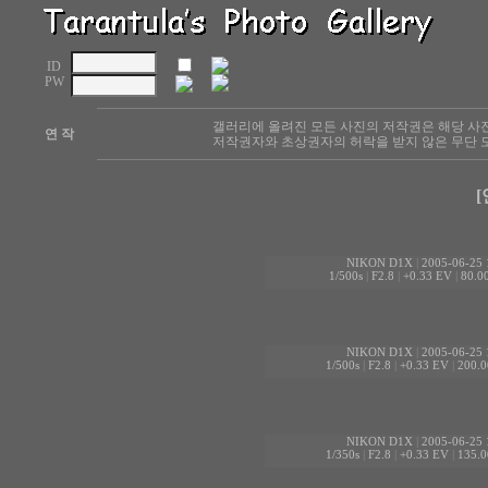
ID
PW
갤러리에 올려진 모든 사진의 저작권은 해당 사
연 작
저작권자와 초상권자의 허락을 받지 않은 무단 도
[
NIKON D1X
|
2005-06-25 
1/500s
|
F2.8
|
+0.33 EV
|
80.
NIKON D1X
|
2005-06-25 
1/500s
|
F2.8
|
+0.33 EV
|
200.
NIKON D1X
|
2005-06-25 
1/350s
|
F2.8
|
+0.33 EV
|
135.