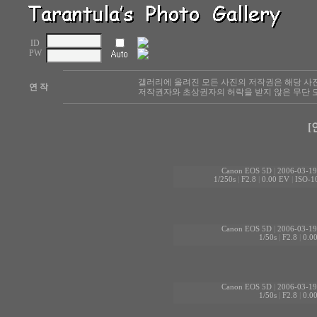
ID
PW
갤러리에 올려진 모든 사진의 저작권은 해당 사
연 작
저작권자와 초상권자의 허락을 받지 않은 무단 도
[
Canon EOS 5D
|
2006-03-19
1/250s
|
F2.8
|
0.00 EV
|
ISO-1
Canon EOS 5D
|
2006-03-19
1/50s
|
F2.8
|
0.0
Canon EOS 5D
|
2006-03-19
1/50s
|
F2.8
|
0.0