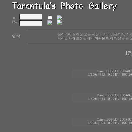
ID
PW
갤러리에 올려진 모든 사진의 저작권은 해당 사
연 작
저작권자와 초상권자의 허락을 받지 않은 무단 도
[연
Canon EOS 5D
|
2006-07
1/800s
|
F4.0
|
0.00 EV
|
ISO-10
Canon EOS 5D
|
2006-07
1/500s
|
F4.0
|
0.00 EV
|
ISO-10
Canon EOS 5D
|
2006-07
1/250s
|
F5.6
|
0.00 EV
|
ISO-10