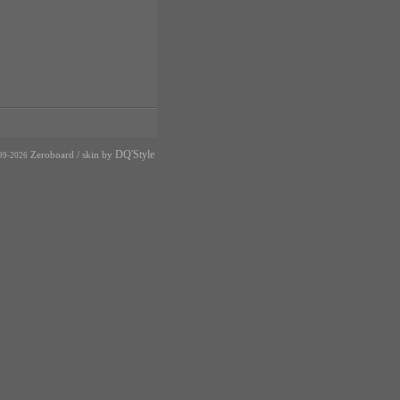
DQ'Style
Zeroboard
/ skin by
99-2026