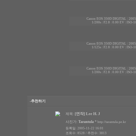
Canon EOS 350D DIGITAL
|
2005
1/200s
|
F2.8
|
0.00 EV
|
ISO-1
Canon EOS 350D DIGITAL
|
2005
1/125s
|
F2.8
|
0.00 EV
|
ISO-1
Canon EOS 350D DIGITAL
|
2005
1/200s
|
F2.8
|
0.00 EV
|
ISO-1
-추천하기
[연작] Lee H. J
제목:
사진가:
Tarantula
*
http://tarantula.pe.kr
등록일: 2005-11-22 16:01
조회수: 8528 / 추천수: 3813