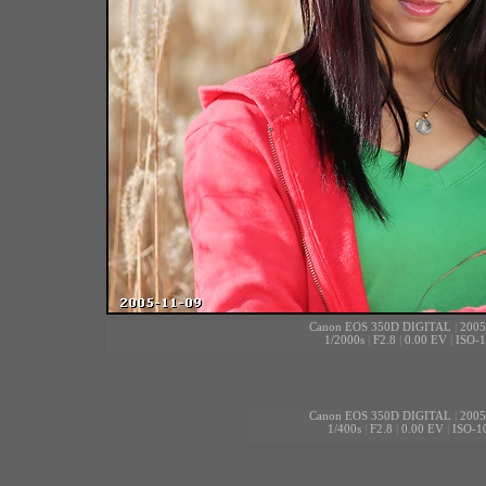
Canon EOS 350D DIGITAL
|
2005
1/2000s
|
F2.8
|
0.00 EV
|
ISO-
Canon EOS 350D DIGITAL
|
2005
1/400s
|
F2.8
|
0.00 EV
|
ISO-1