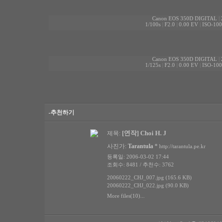
Canon EOS 350D DIGITAL
|
1/100s
|
F2.0
|
0.00 EV
|
ISO-100
Canon EOS 350D DIGITAL
|
1/125s
|
F2.0
|
0.00 EV
|
ISO-100
-추천하기
[연작] Choi H. J
제목:
사진가:
Tarantula
*
http://tarantula.pe.kr
등록일: 2006-03-02 17:44
조회수: 8481 / 추천수: 3762
20060222_CHJ_007.jpg (165.6 KB)
20060222_CHJ_022.jpg (90.0 KB)
More files(10)...