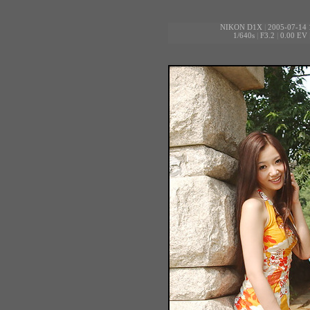
NIKON D1X
|
2005-07-14 
1/640s
|
F3.2
|
0.00 EV