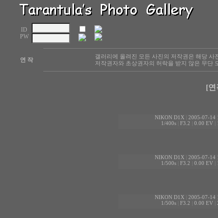
ID
PW
갤러리에 올려진 모든 사진의 저작권은 해당 사
연 작
저작권자와 초상권자의 허락을 받지 않은 무단 도
[연
NIKON D1X
|
2005-07-14 
1/400s
|
F3.2
|
0.00 EV
|
NIKON D1X
|
2005-07-14 
1/500s
|
F3.2
|
0.00 EV
|
NIKON D1X
|
2005-07-14 
1/500s
|
F3.2
|
0.00 EV
|