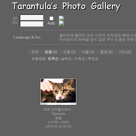
ID
PW
갤러리에 올려진 모든 사진의 저작권은 해당 사
Landscape & Etc.
저작권자의 허락을 받지 않은 무단 도용은 관련 
전체
ㆍ
동물 (1)
ㆍ
곤충 (0)
ㆍ
식물 (4)
ㆍ
풍경 (8)
ㆍ
기타 (9)
정렬방법:
등록순
|
날짜순
|
조회순
|
추천순
36회 코믹월드에서...
Tarantula
동물
h:9760
v:4044
2004-02-16 02:03