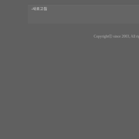
-새로고침
Copyrightⓒ since 2003, All ri