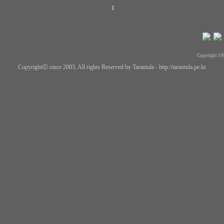
1
Copyright 19
Copyrightⓒ since 2003, All rights Reserved by Tarantula -
http://tarantula.pe.kr