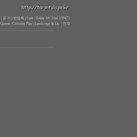
|
공 지
|
방명록
|
Link
|
Today 10, Total 139471
 Queen
|
Costume Play
|
Landscape & Etc.
|
연작