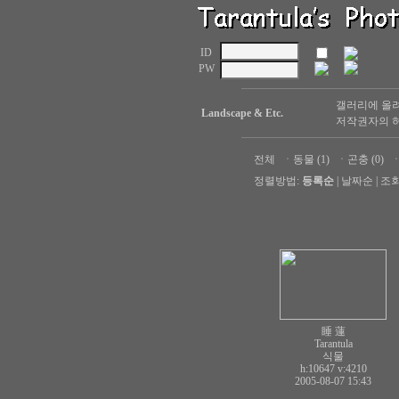
ID
PW
갤러리에 올려
Landscape & Etc.
저작권자의 허
전체
ㆍ
동물 (1)
ㆍ
곤충 (0)
정렬방법:
등록순
|
날짜순
|
조
睡 蓮
Tarantula
식물
h:10647
v:4210
2005-08-07 15:43