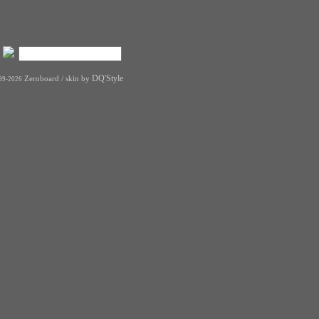
DQ'Style
Zeroboard
/ skin by
99-2026