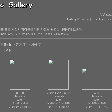
처음으로
Gallery
☞
Portrait
|
Exhibition
|
Race
진 모든 사진의 저작권은 해당 사진을 촬영한 사람에게 있으며,
락을 받지 않은 무단 도용은 관련 법률에 저촉 됩니다.
ㆍ
식물 (4)
ㆍ
풍경 (8)
ㆍ
기타 (9)
회순
|
추천순
적단풍
2004년 어느 봄날
국화
Tarantula
Tarantula
Tarantula
식물
식물
식물
h:11205
v:4467
h:9692 c:
1
v:3918
h:8849
v:3870
2004-05-24 19:23
2004-04-13 01:56
2003-10-11 21:33