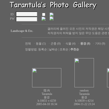
ID
PW
갤러리에 올려진 모든 사진의 저작권은 해당 사
Landscape & Etc.
저작권자의 허락을 받지 않은 무단 도용은 관련 
전체
ㆍ
동물 (1)
ㆍ
곤충 (0)
ㆍ
식물 (4)
ㆍ
풍경 (8)
ㆍ
기타 (9)
정렬방법:
등록순
|
날짜순
|
조회순
|
추천순
指 向
random
Tarantula
Tarantula
풍경
풍경
h:10651
v:4259
h:10839
v:4214
2005-04-10 16:34
2004-11-22 23:24