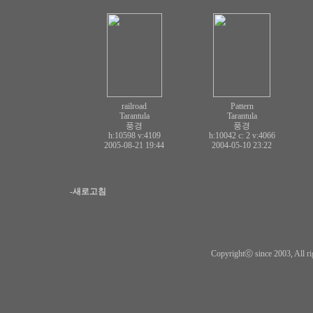
railroad
Pattern
Tarantula
Tarantula
풍경
풍경
h:10598
v:4109
h:10042 c:
2
v:4066
2005-08-21 19:44
2004-05-10 23:22
-새로고침
Copyrightⓒ since 2003, All ri