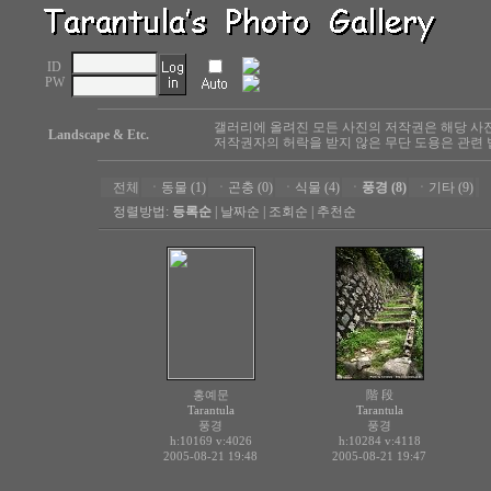
ID
PW
갤러리에 올려진 모든 사진의 저작권은 해당 사
Landscape & Etc.
저작권자의 허락을 받지 않은 무단 도용은 관련 
전체
ㆍ
동물 (1)
ㆍ
곤충 (0)
ㆍ
식물 (4)
ㆍ
풍경 (8)
ㆍ
기타 (9)
정렬방법:
등록순
|
날짜순
|
조회순
|
추천순
홍예문
階 段
Tarantula
Tarantula
풍경
풍경
h:10169
v:4026
h:10284
v:4118
2005-08-21 19:48
2005-08-21 19:47