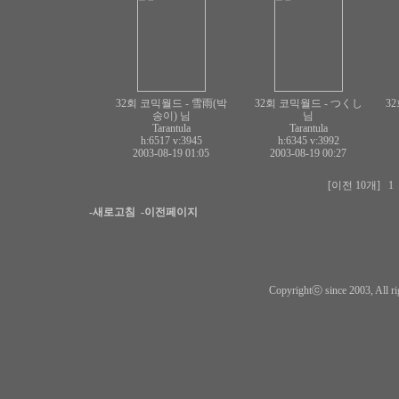
32회 코믹월드 - 雪雨(박
32회 코믹월드 - つくし
32
송이) 님
님
Tarantula
Tarantula
h:6517
v:3945
h:6345
v:3992
2003-08-19 01:05
2003-08-19 00:27
[이전 10개]
1
-새로고침
-이전페이지
Copyrightⓒ since 2003, All ri