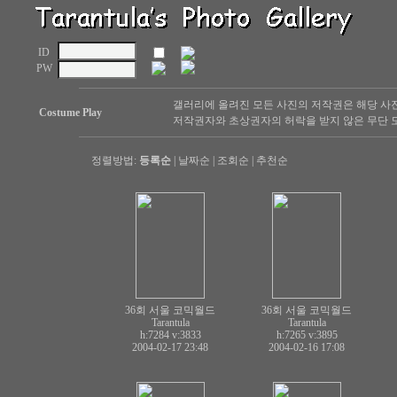
ID
PW
갤러리에 올려진 모든 사진의 저작권은 해당 사
Costume Play
저작권자와 초상권자의 허락을 받지 않은 무단 도
정렬방법:
등록순
|
날짜순
|
조회순
|
추천순
36회 서울 코믹월드
36회 서울 코믹월드
Tarantula
Tarantula
h:7284
v:3833
h:7265
v:3895
2004-02-17 23:48
2004-02-16 17:08