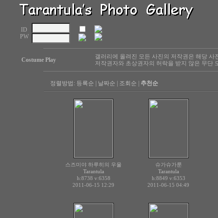
ID
PW
갤러리에 올려진 모든 사진의 저작권은 해당 사
Costume Play
저작권자와 초상권자의 허락을 받지 않은 무단 도
정렬방법:
등록순
|
날짜순
|
조회순
|
추천순
스즈미야 하루히의 우울
슈가슈가룬
Tarantula
Tarantula
h:8738
v:6358
h:8849
v:6353
2011-06-15 12:29
2011-06-15 04:49