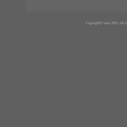
Copyrightⓒ since 2003, All ri