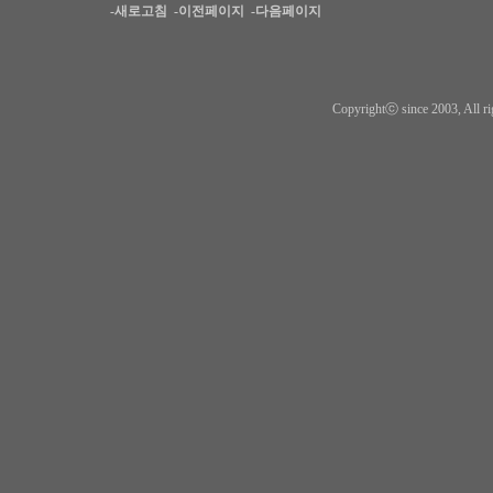
-새로고침
-이전페이지
-다음페이지
Copyrightⓒ since 2003, All ri