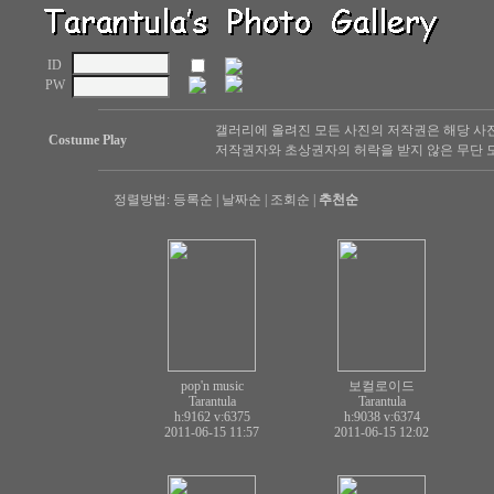
ID
PW
갤러리에 올려진 모든 사진의 저작권은 해당 사
Costume Play
저작권자와 초상권자의 허락을 받지 않은 무단 도
정렬방법:
등록순
|
날짜순
|
조회순
|
추천순
pop'n music
보컬로이드
Tarantula
Tarantula
h:9162
v:6375
h:9038
v:6374
2011-06-15 11:57
2011-06-15 12:02