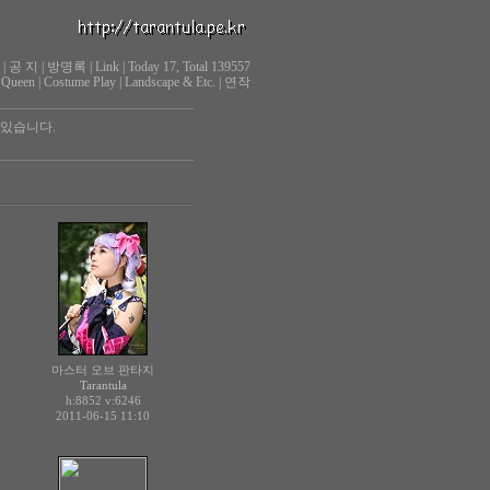
|
공 지
|
방명록
|
Link
|
Today 17, Total 139557
 Queen
|
Costume Play
|
Landscape & Etc.
|
연작
 있습니다.
마스터 오브 판타지
Tarantula
h:8852
v:6246
2011-06-15 11:10