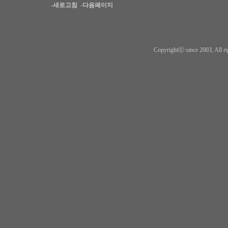
-새로고침
-다음페이지
Copyrightⓒ since 2003, All ri