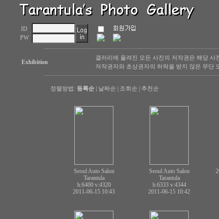
ID
PW
갤러리에 올려진 모든 사진의 저작권은 해당 사
Exhibition
저작권자와 초상권자의 허락을 받지 않은 무단 도
정렬방법:
등록순
|
날짜순
|
조회순
|
추천순
Seoul Auto Salon
Seoul Auto Salon
2
Tarantula
Tarantula
h:6400
v:4320
h:6333
v:4344
2011-06-15 10:43
2011-06-15 10:42