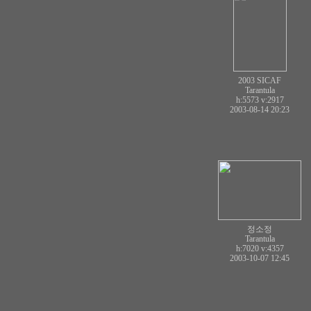
2003 SICAF
Tarantula
h:5573
v:2917
2003-08-14 20:23
정소정
Tarantula
h:7020
v:4357
2003-10-07 12:45