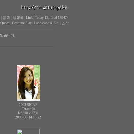
|
공 지
|
방명록
|
Link
|
Today 13, Total 139474
 Queen
|
Costume Play
|
Landscape & Etc.
|
연작
 있습니다.
2003 SICAF
Tarantula
h:5550
v:2731
2003-08-14 18:22