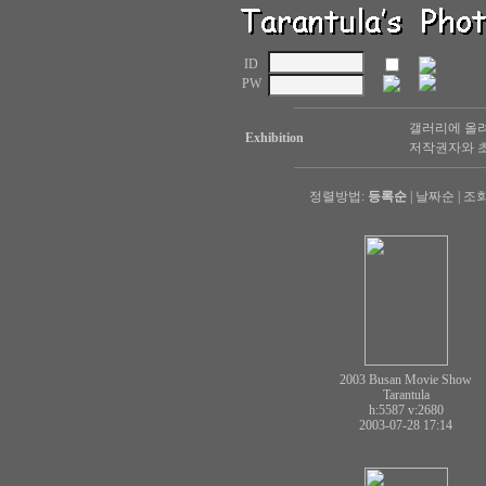
ID
PW
갤러리에 올려
Exhibition
저작권자와 초
정렬방법:
등록순
|
날짜순
|
조
2003 Busan Movie Show
Tarantula
h:5587
v:2680
2003-07-28 17:14