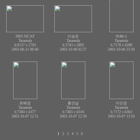
2003 SICAF
이승은
하혜나
Tarantula
Tarantula
Tarantula
h:6137
v:2703
h:5743
v:2895
h:7178
v:4289
2003-08-21 00:40
2003-10-06 02:57
2003-10-06 23:50
최혜영
홍연실
이민경
Tarantula
Tarantula
Tarantula
h:7304
v:4377
h:7465
v:4316
h:7172
v:4362
2003-10-07 12:51
2003-10-07 12:59
2003-10-07 13:10
1
2
3
4
5
6