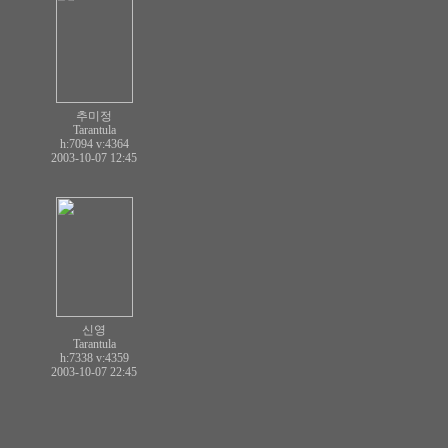
추미정
Tarantula
h:7094
v:4364
2003-10-07 12:45
신영
Tarantula
h:7338
v:4359
2003-10-07 22:45