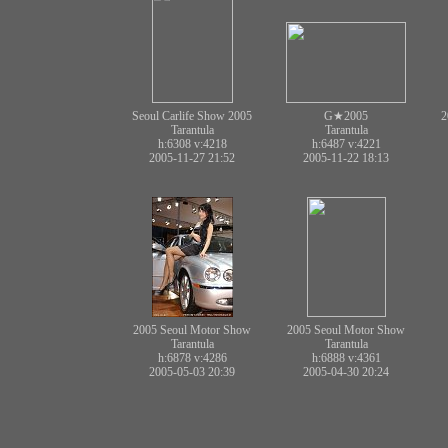
Seoul Carlife Show 2005
G★2005
2
Tarantula
Tarantula
h:6308
v:4218
h:6487
v:4221
2005-11-27 21:52
2005-11-22 18:13
2005 Seoul Motor Show
2005 Seoul Motor Show
Tarantula
Tarantula
h:6878
v:4286
h:6888
v:4361
2005-05-03 20:39
2005-04-30 20:24