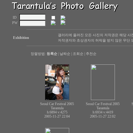
ID
PW
갤러리에 올려진 모든 사진의 저작권은 해당 사
Exhibition
저작권자와 초상권자의 허락을 받지 않은 무단 도
정렬방법:
등록순
|
날짜순
|
조회순
|
추천순
Seoul Car Festival 2005
Seoul Car Festival 2005
S
Tarantula
Tarantula
h:6894
v:4275
h:6934
v:4419
2005-11-27 22:04
2005-11-27 22:02