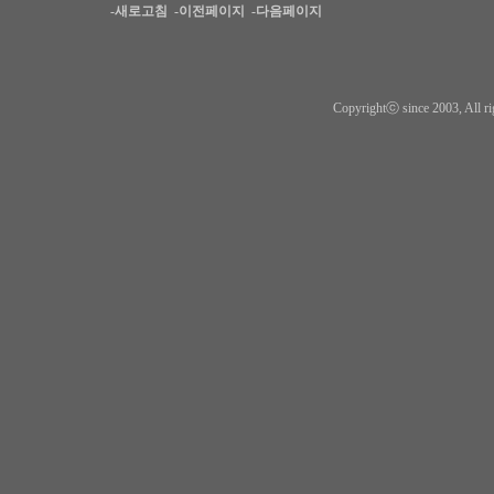
-새로고침
-이전페이지
-다음페이지
Copyrightⓒ since 2003, All ri