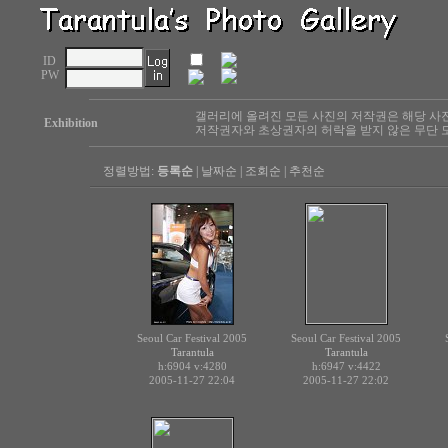
ID
PW
갤러리에 올려진 모든 사진의 저작권은 해당 사
Exhibition
저작권자와 초상권자의 허락을 받지 않은 무단 도
정렬방법:
등록순
|
날짜순
|
조회순
|
추천순
Seoul Car Festival 2005
Seoul Car Festival 2005
Tarantula
Tarantula
h:6904
v:4280
h:6947
v:4422
2005-11-27 22:04
2005-11-27 22:02