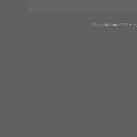
Copyrightⓒ since 2003, All ri