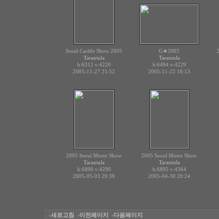
Seoul Carlife Show 2005
G★2005
Tarantula
Tarantula
h:6312
v:4220
h:6494
v:4229
2005-11-27 21:52
2005-11-22 18:13
2005 Seoul Motor Show
2005 Seoul Motor Show
Tarantula
Tarantula
h:6890
v:4290
h:6895
v:4364
2005-05-03 20:39
2005-04-30 20:24
-새로고침
-이전페이지
-다음페이지