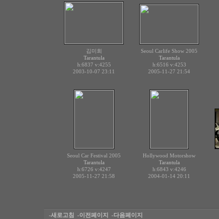
김미희
Seoul Carlife Show 2005
Tarantula
Tarantula
h:6837
v:4255
h:6516
v:4253
2003-10-07 23:11
2005-11-27 21:54
Seoul Car Festival 2005
Hollywood Motorshow
Tarantula
Tarantula
h:6726
v:4247
h:6843
v:4246
2005-11-27 21:58
2004-01-14 20:11
-새로고침
-이전페이지
-다음페이지