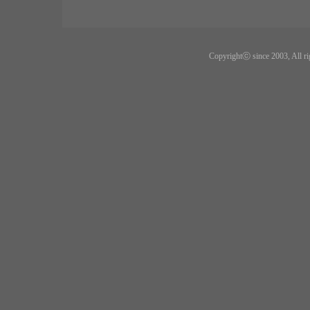
Copyrightⓒ since 2003, All ri