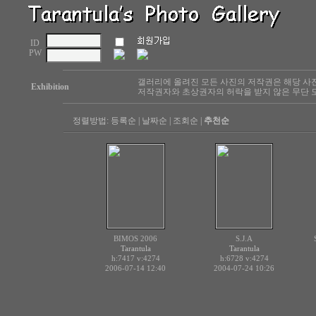
ID
PW
갤러리에 올려진 모든 사진의 저작권은 해당 사
Exhibition
저작권자와 초상권자의 허락을 받지 않은 무단 도
정렬방법:
등록순
|
날짜순
|
조회순
|
추천순
BIMOS 2006
S.J.A
Tarantula
Tarantula
h:7417
v:4274
h:6728
v:4274
2006-07-14 12:40
2004-07-24 10:26