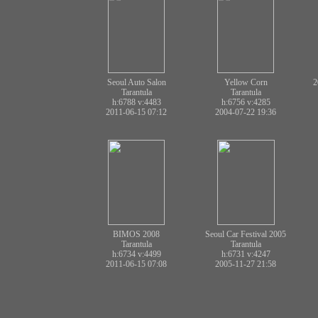
Seoul Auto Salon
Yellow Corn
2
Tarantula
Tarantula
h:6788
v:4483
h:6756
v:4285
2011-06-15 07:12
2004-07-22 19:36
BIMOS 2008
Seoul Car Festival 2005
Tarantula
Tarantula
h:6734
v:4499
h:6731
v:4247
2011-06-15 07:08
2005-11-27 21:58