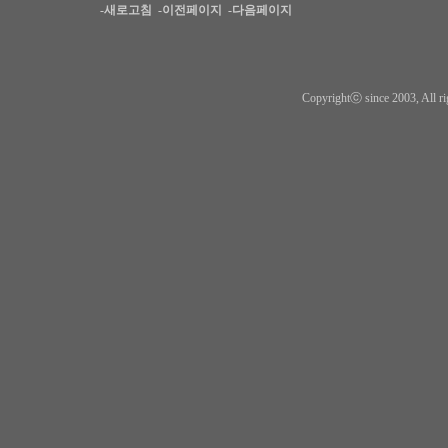
-새로고침
-이전페이지
-다음페이지
Copyrightⓒ since 2003, All ri