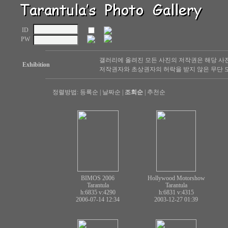
ID
PW
갤러리에 올려진 모든 사진의 저작권은 해당 사
Exhibition
저작권자와 초상권자의 허락을 받지 않은 무단 도
정렬방법:
등록순
|
날짜순
|
조회순
|
추천순
BIMOS 2006
Hollywood Motorshow
Tarantula
Tarantula
h:6835
v:4290
h:6831
v:4315
2006-07-14 12:34
2003-12-27 01:39