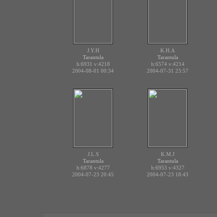
J.Y.H
K.H.A
Tarantula
Tarantula
h:6931
v:4218
h:6574
v:4214
2004-08-01 00:34
2004-07-31 23:57
J.L.S
K.M.J
Tarantula
Tarantula
h:6878
v:4277
h:6953
v:4327
2004-07-23 20:45
2004-07-23 18:43