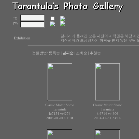
ID
PW
갤러리에 올려진 모든 사진의 저작권은 해당 사
Exhibition
저작권자와 초상권자의 허락을 받지 않은 무단 도
정렬방법:
등록순
|
날짜순
|
조회순
|
추천순
Classic Motor Show
Classic Motor Show
Tarantula
Tarantula
h:7154
v:4274
h:6714
v:4306
2005-01-01 01:10
2004-12-31 23:16