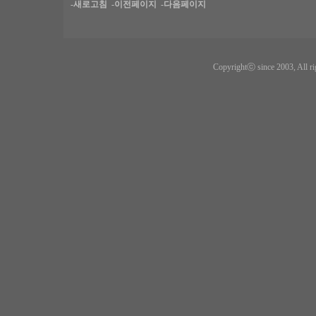
-새로고침
-이전페이지
-다음페이지
Copyrightⓒ since 2003, All ri