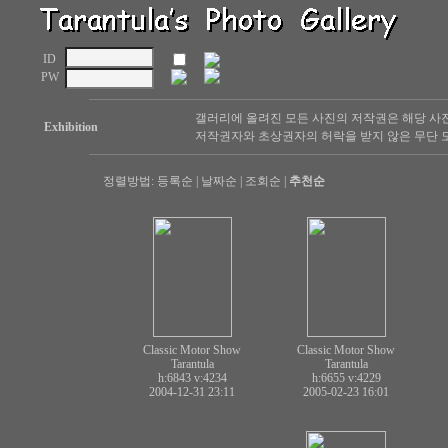
ID
PW
갤러리에 올려진 모든 사진의 저작권은 해당 사
Exhibition
저작권자와 초상권자의 허락을 받지 않은 무단 도
정렬방법:
등록순
|
날짜순
|
조회순
|
추천순
Classic Motor Show
Classic Motor Show
Tarantula
Tarantula
h:6843
v:4234
h:6655
v:4229
2004-12-31 23:11
2005-02-23 16:01