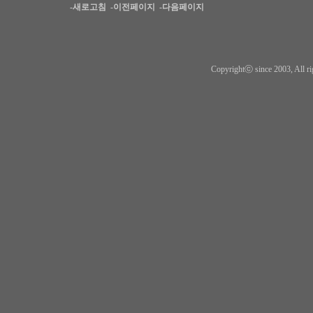
-새로고침
-이전페이지
-다음페이지
Copyrightⓒ since 2003, All ri