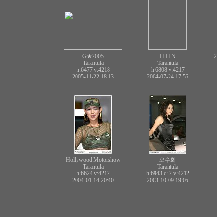
G★2005
H.H.N
2
Tarantula
Tarantula
h:6477
v:4218
h:6808
v:4217
2005-11-22 18:13
2004-07-24 17:56
Hollywood Motorshow
오수화
Tarantula
Tarantula
h:6624
v:4212
h:6943 c:
2
v:4212
2004-01-14 20:40
2003-10-09 19:05