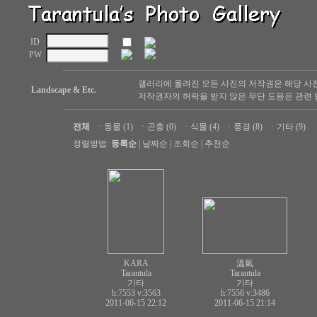
ID
PW
갤러리에 올려진 모든 사진의 저작권은 해당 사
Landscape & Etc.
저작권자의 허락을 받지 않은 무단 도용은 관련 
전체
ㆍ
동물 (1)
ㆍ
곤충 (0)
ㆍ
식물 (4)
ㆍ
풍경 (8)
ㆍ
기타 (9)
정렬방법:
등록순
|
날짜순
|
조회순
|
추천순
KARA
溫氣
Tarantula
Tarantula
기타
기타
h:7553
v:3563
h:7556
v:3486
2011-06-15 22:12
2011-06-15 21:14