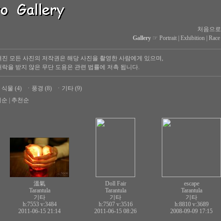
처음으로
Gallery
☞
Portrait
|
Exhibition
|
Race
진 모든 사진의 저작권은 해당 사진을 촬영한 사람에게 있으며,
락을 받지 않은 무단 도용은 관련 법률에 저촉 됩니다.
ㆍ
식물 (4)
ㆍ
풍경 (8)
ㆍ
기타 (9)
회순
|
추천순
溫氣
Doll Fair
escape
Tarantula
Tarantula
Tarantula
기타
기타
기타
h:7553
v:3484
h:7507
v:3516
h:8810
v:3689
2011-06-15 21:14
2011-06-15 08:26
2008-09-09 17:15