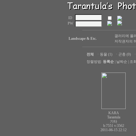
ID
PW
갤러리에 올려
Landscape & Etc.
저작권자의 허
전체
ㆍ
동물 (1)
ㆍ
곤충 (0)
정렬방법:
등록순
|
날짜순
|
조
KARA
Tarantula
기타
h:7551
v:3562
2011-06-15 22:12