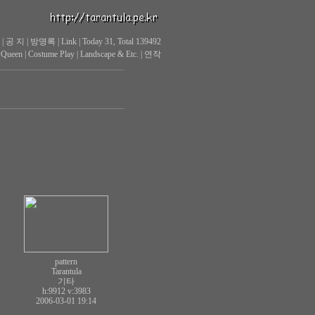
|
공 지
|
방명록
|
Link
|
Today 31, Total 139492
 Queen
|
Costume Play
|
Landscape & Etc.
|
연작
pattern
Tarantula
기타
h:9912
v:3983
2006-03-01 19:14