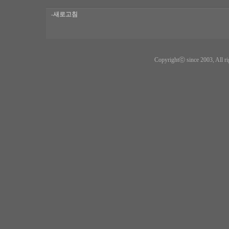
-새로고침
Copyrightⓒ since 2003, All ri