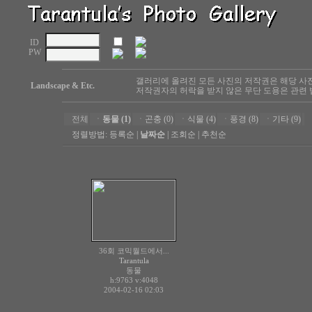
ID
PW
갤러리에 올려진 모든 사진의 저작권은 해당 사
Landscape & Etc.
저작권자의 허락을 받지 않은 무단 도용은 관련 
전체
ㆍ
동물 (1)
ㆍ
곤충 (0)
ㆍ
식물 (4)
ㆍ
풍경 (8)
ㆍ
기타 (9)
정렬방법:
등록순
|
날짜순
|
조회순
|
추천순
36회 코믹월드에서...
Tarantula
동물
h:9763
v:4048
2004-02-16 02:03