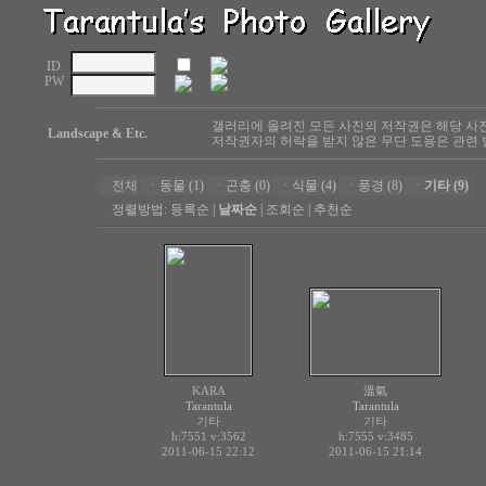
ID
PW
갤러리에 올려진 모든 사진의 저작권은 해당 사
Landscape & Etc.
저작권자의 허락을 받지 않은 무단 도용은 관련 
전체
ㆍ
동물 (1)
ㆍ
곤충 (0)
ㆍ
식물 (4)
ㆍ
풍경 (8)
ㆍ
기타 (9)
정렬방법:
등록순
|
날짜순
|
조회순
|
추천순
KARA
溫氣
Tarantula
Tarantula
기타
기타
h:7551
v:3562
h:7555
v:3485
2011-06-15 22:12
2011-06-15 21:14