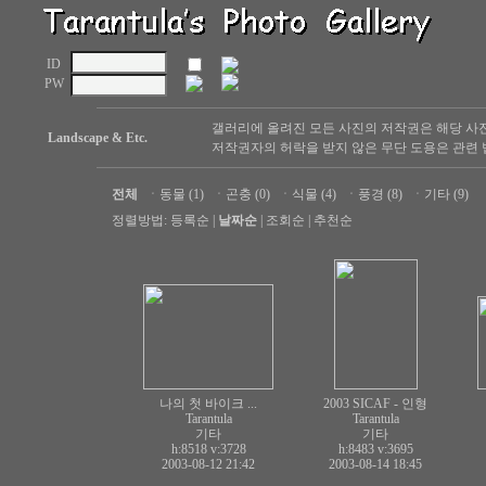
ID
PW
갤러리에 올려진 모든 사진의 저작권은 해당 사
Landscape & Etc.
저작권자의 허락을 받지 않은 무단 도용은 관련 
전체
ㆍ
동물 (1)
ㆍ
곤충 (0)
ㆍ
식물 (4)
ㆍ
풍경 (8)
ㆍ
기타 (9)
정렬방법:
등록순
|
날짜순
|
조회순
|
추천순
나의 첫 바이크 ...
2003 SICAF - 인형
Tarantula
Tarantula
기타
기타
h:8518
v:3728
h:8483
v:3695
2003-08-12 21:42
2003-08-14 18:45