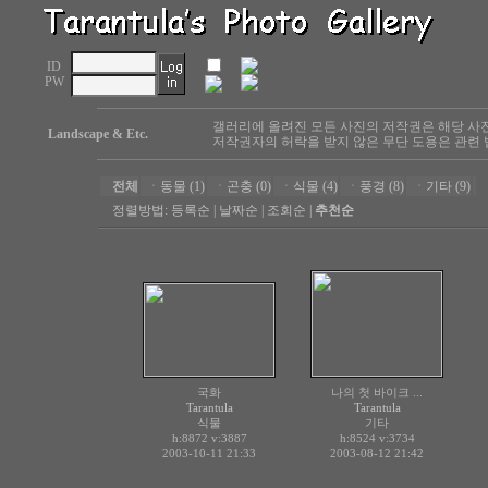
ID
PW
갤러리에 올려진 모든 사진의 저작권은 해당 사
Landscape & Etc.
저작권자의 허락을 받지 않은 무단 도용은 관련 
전체
ㆍ
동물 (1)
ㆍ
곤충 (0)
ㆍ
식물 (4)
ㆍ
풍경 (8)
ㆍ
기타 (9)
정렬방법:
등록순
|
날짜순
|
조회순
|
추천순
국화
나의 첫 바이크 ...
Tarantula
Tarantula
식물
기타
h:8872
v:3887
h:8524
v:3734
2003-10-11 21:33
2003-08-12 21:42