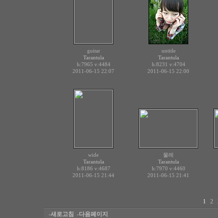
guitar
untitle
Tarantula
Tarantula
h:7965
v:4484
h:8231
v:4704
2011-06-15 22:07
2011-06-15 22:00
wide
물레
Tarantula
Tarantula
h:8186
v:4687
h:7970
v:4460
2011-06-15 21:44
2011-06-15 21:41
1
2
-새로고침
-다음페이지