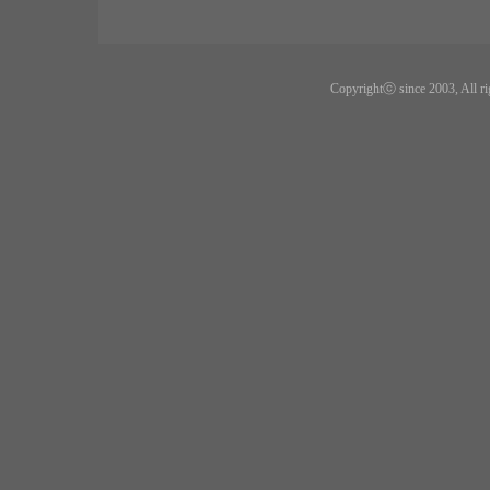
Copyrightⓒ since 2003, All ri