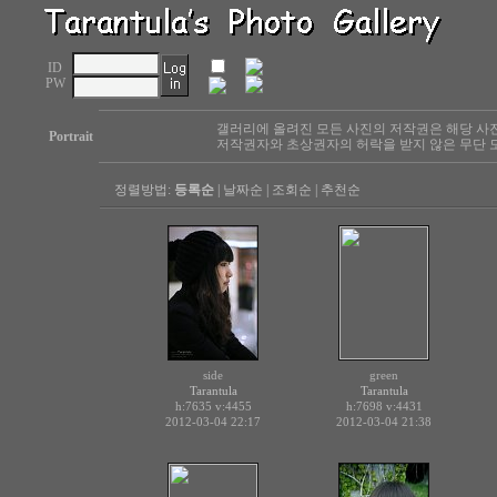
ID
PW
갤러리에 올려진 모든 사진의 저작권은 해당 사
Portrait
저작권자와 초상권자의 허락을 받지 않은 무단 도
정렬방법:
등록순
|
날짜순
|
조회순
|
추천순
side
green
Tarantula
Tarantula
h:7635
v:4455
h:7698
v:4431
2012-03-04 22:17
2012-03-04 21:38