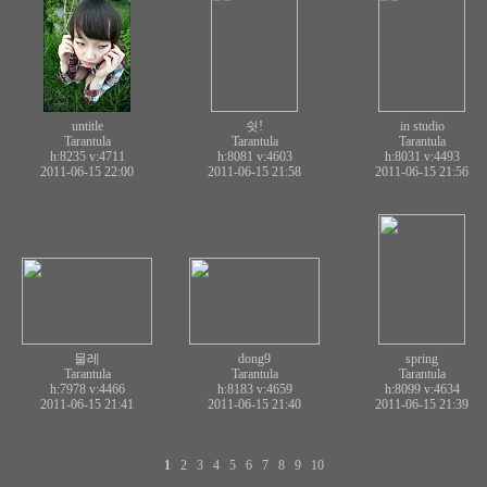
untitle
쉿!
in studio
Tarantula
Tarantula
Tarantula
h:8235
v:4711
h:8081
v:4603
h:8031
v:4493
2011-06-15 22:00
2011-06-15 21:58
2011-06-15 21:56
물레
dong9
spring
Tarantula
Tarantula
Tarantula
h:7978
v:4466
h:8183
v:4659
h:8099
v:4634
2011-06-15 21:41
2011-06-15 21:40
2011-06-15 21:39
1
2
3
4
5
6
7
8
9
10