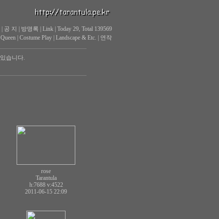
|
공 지
|
방명록
|
Link
|
Today 29, Total 139569
 Queen
|
Costume Play
|
Landscape & Etc.
|
연작
 있습니다.
rose
Tarantula
h:7688
v:4522
2011-06-15 22:09