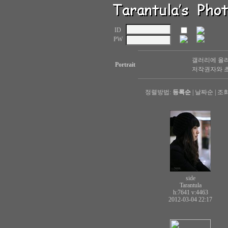
ID
PW
갤러리에 올려
Portrait
저작권자와 초
정렬방법:
등록순
|
날짜순
|
조
side
Tarantula
h:7641
v:4463
2012-03-04 22:17