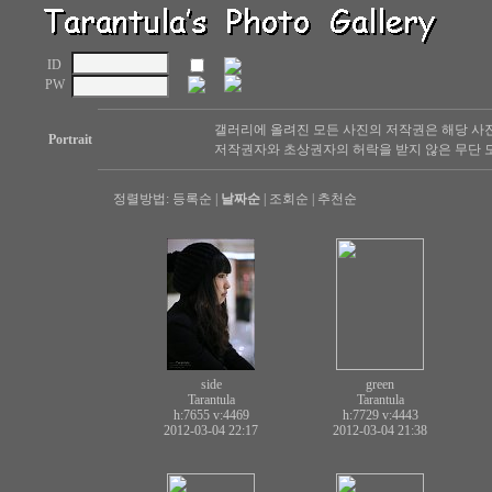
ID
PW
갤러리에 올려진 모든 사진의 저작권은 해당 사
Portrait
저작권자와 초상권자의 허락을 받지 않은 무단 도
정렬방법:
등록순
|
날짜순
|
조회순
|
추천순
side
green
Tarantula
Tarantula
h:7655
v:4469
h:7729
v:4443
2012-03-04 22:17
2012-03-04 21:38