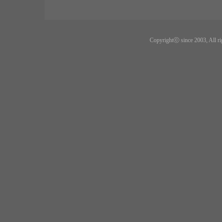
Copyrightⓒ since 2003, All ri