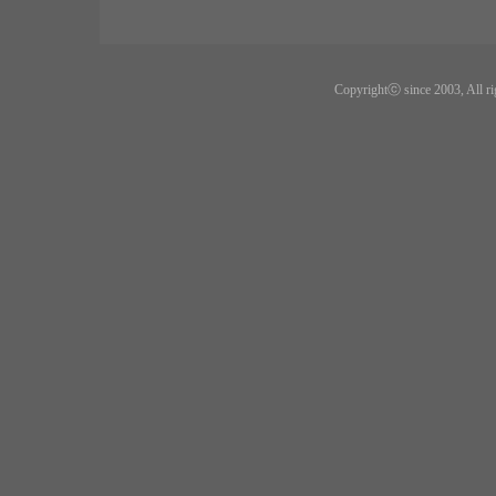
Copyrightⓒ since 2003, All ri