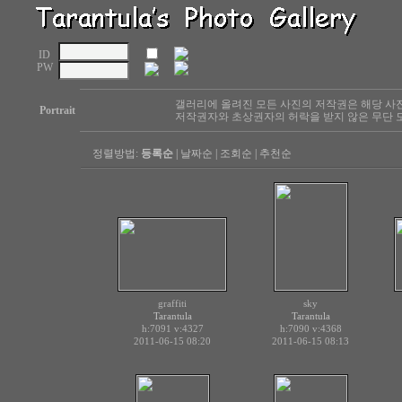
ID
PW
갤러리에 올려진 모든 사진의 저작권은 해당 사
Portrait
저작권자와 초상권자의 허락을 받지 않은 무단 도
정렬방법:
등록순
|
날짜순
|
조회순
|
추천순
graffiti
sky
Tarantula
Tarantula
h:7091
v:4327
h:7090
v:4368
2011-06-15 08:20
2011-06-15 08:13