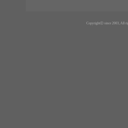
Copyrightⓒ since 2003, All ri