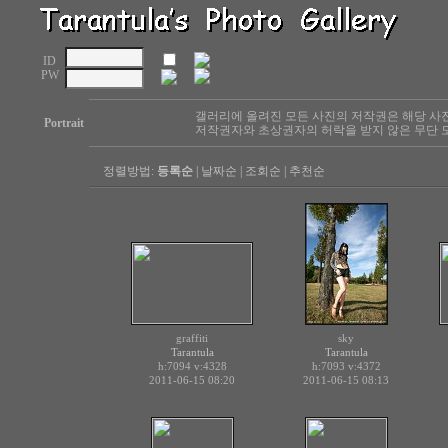
ID
PW
갤러리에 올려진 모든 사진의 저작권은 해당 사
Portrait
저작권자와 초상권자의 허락을 받지 않은 무단 도
정렬방법:
등록순
|
날짜순
|
조회순
|
추천순
graffiti
sky
Tarantula
Tarantula
h:7094
v:4328
h:7093
v:4372
2011-06-15 08:20
2011-06-15 08:13