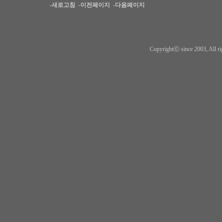
-새로고침
-이전페이지
-다음페이지
Copyrightⓒ since 2003, All ri