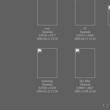
cozy
卍
Tarantula
Tarantula
h:8559
v:4577
h:8537
v:4504
2006-04-11 23:50
2006-04-11 23:43
stretching
Sky Blue
Tarantula
Tarantula
h:8356
v:4556
h:8601
v:4627
2006-02-22 21:56
2005-12-08 23:24
1
2