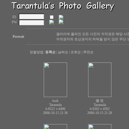
ID
PW
갤러리에 올려진 모든 사진의 저작권은 해당 사
Portrait
저작권자와 초상권자의 허락을 받지 않은 무단 도
정렬방법:
등록순
|
날짜순
|
조회순
|
추천순
look
微 笑
Tarantula
Tarantula
h:8521
v:4496
h:9202
v:4562
2006-10-15 21:36
2006-10-15 21:28