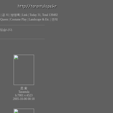
|
공 지
|
방명록
|
Link
|
Today 31, Total 139492
 Queen
|
Costume Play
|
Landscape & Etc.
|
연작
 있습니다.
思 索
Tarantula
h:7901
v:4523
2005-10-06 00:18