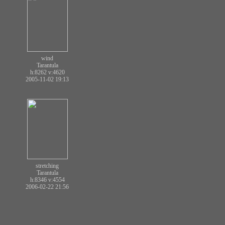
wind
Tarantula
h:8262
v:4620
2005-11-02 19:13
stretching
Tarantula
h:8346
v:4554
2006-02-22 21:56