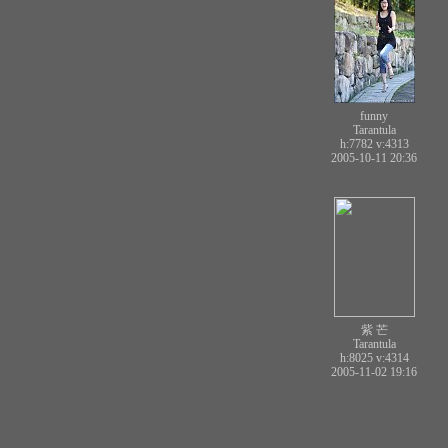
funny
Tarantula
h:7782
v:4313
2005-10-11 20:36
紫 芒
Tarantula
h:8025
v:4314
2005-11-02 19:16