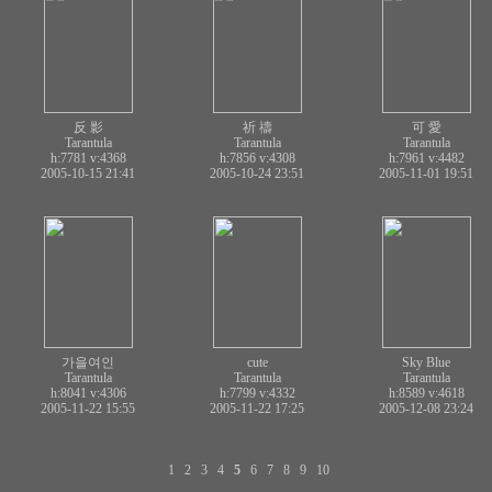
反 影
祈 禱
可 愛
Tarantula
Tarantula
Tarantula
h:7781
v:4368
h:7856
v:4308
h:7961
v:4482
2005-10-15 21:41
2005-10-24 23:51
2005-11-01 19:51
가을여인
cute
Sky Blue
Tarantula
Tarantula
Tarantula
h:8041
v:4306
h:7799
v:4332
h:8589
v:4618
2005-11-22 15:55
2005-11-22 17:25
2005-12-08 23:24
1
2
3
4
5
6
7
8
9
10