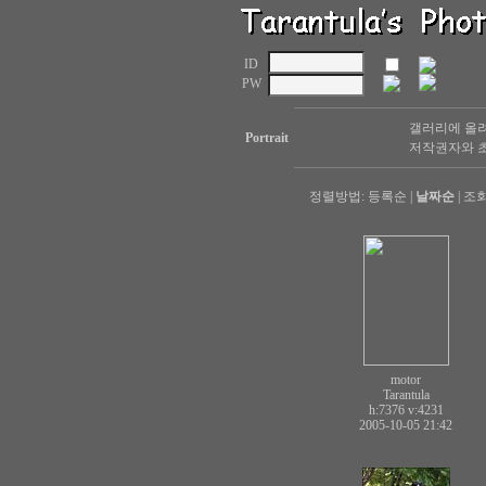
ID
PW
갤러리에 올려
Portrait
저작권자와 초
정렬방법:
등록순
|
날짜순
|
조
motor
Tarantula
h:7376
v:4231
2005-10-05 21:42