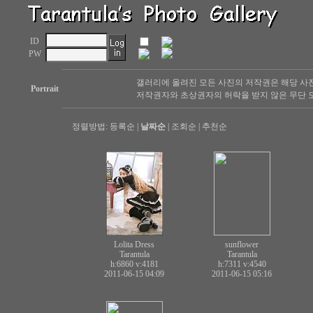
ID
PW
갤러리에 올려진 모든 사진의 저작권은 해당 사
Portrait
저작권자와 초상권자의 허락을 받지 않은 무단 도
정렬방법:
등록순
|
날짜순
|
조회순
|
추천순
Lolita Dress
sunflower
Tarantula
Tarantula
h:6860
v:4181
h:7311
v:4540
2011-06-15 04:09
2011-06-15 05:16