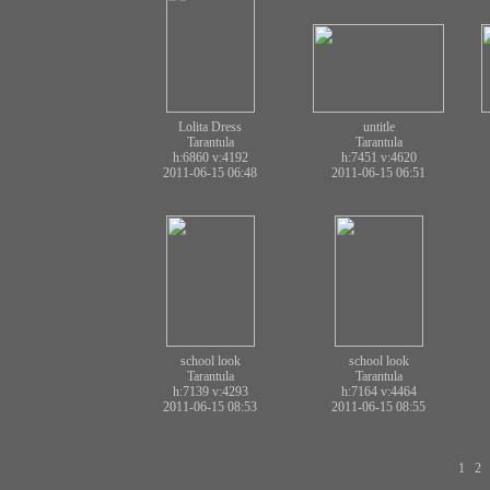
Lolita Dress
untitle
Tarantula
Tarantula
h:6860
v:4192
h:7451
v:4620
2011-06-15 06:48
2011-06-15 06:51
school look
school look
Tarantula
Tarantula
h:7139
v:4293
h:7164
v:4464
2011-06-15 08:53
2011-06-15 08:55
1
2