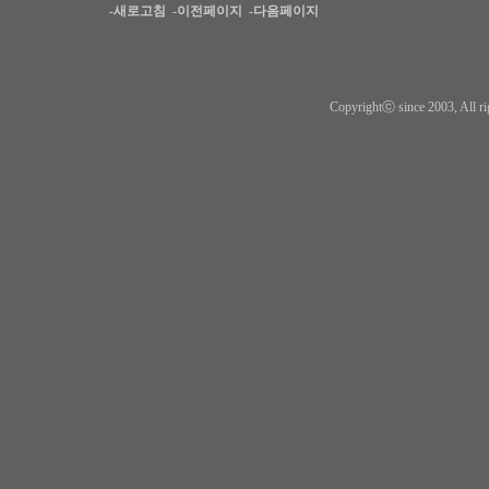
-새로고침
-이전페이지
-다음페이지
Copyrightⓒ since 2003, All ri