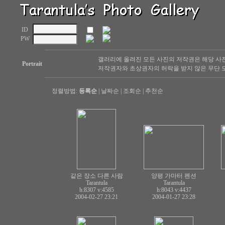
ID
PW
갤러리에 올려진 모든 사진의 저작권은 해당 사
Portrait
저작권자와 초상권자의 허락을 받지 않은 무단 도
정렬방법:
등록순
|
날짜순
|
조회순
|
추천순
같은 장소 다른 사람
양평 가마터 펜션
Tarantula
Tarantula
h:8307
v:4585
h:8043
v:4437
2004-02-27 23:21
2004-01-27 23:28