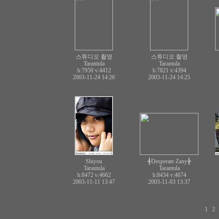
스튜디오 촬영
스튜디오 촬영
Tarantula
Tarantula
h:7950
v:4412
h:7821
v:4394
2003-11-24 14:26
2003-11-24 14:25
Shiyou
╉Desperate Zany╊
Tarantula
Tarantula
h:8472
v:4662
h:8434
v:4674
2003-11-11 13:47
2003-11-03 13:37
1
2