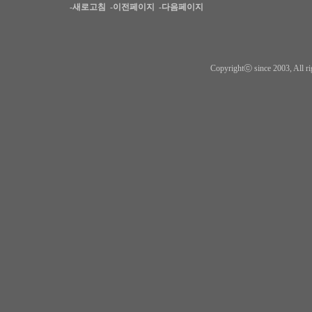
-새로고침
-이전페이지
-다음페이지
Copyrightⓒ since 2003, All ri