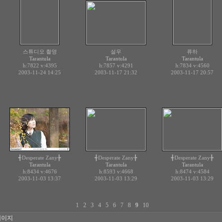
스튜디오 촬영
설우
류하
Tarantula
Tarantula
Tarantula
h:7822
v:4395
h:7857
v:4291
h:7834
v:4560
2003-11-24 14:25
2003-11-17 21:32
2003-11-17 20:57
╉Desperate Zany╊
╉Desperate Zany╊
╉Desperate Zany╊
Tarantula
Tarantula
Tarantula
h:8434
v:4676
h:8593
v:4668
h:8474
v:4584
2003-11-03 13:37
2003-11-03 13:29
2003-11-03 13:29
1
2
3
4
5
6
7
8
9
10
페이지