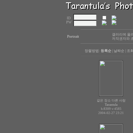
ID
PW
갤러리에 올려
Portrait
저작권자와 초
정렬방법:
등록순
|
날짜순
|
조
같은 장소 다른 사람
Tarantula
h:8309
v:4585
2004-02-27 23:21