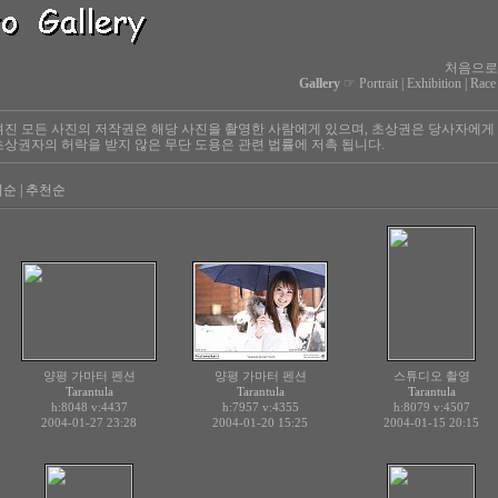
처음으로
Gallery
☞
Portrait
|
Exhibition
|
Race
진 모든 사진의 저작권은 해당 사진을 촬영한 사람에게 있으며, 초상권은 당사자에게
상권자의 허락을 받지 않은 무단 도용은 관련 법률에 저촉 됩니다.
회순
|
추천순
양평 가마터 펜션
양평 가마터 펜션
스튜디오 촬영
Tarantula
Tarantula
Tarantula
h:8048
v:4437
h:7957
v:4355
h:8079
v:4507
2004-01-27 23:28
2004-01-20 15:25
2004-01-15 20:15