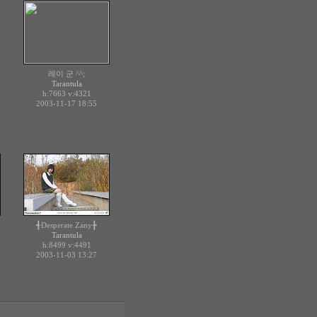
레이 군 ^^;
Tarantula
h:7663
v:4321
2003-11-17 18:55
╉Desperate Zany╊
Tarantula
h:8499
v:4491
2003-11-03 13:27