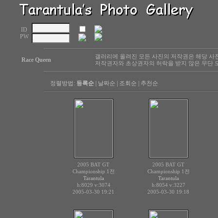
ID
PW
갤러리에 올려진 모든 사진의 저작권은 해당 사
Race Queen
저작권자와 초상권자의 허락을 받지 않은 무단 도
정렬방법:
등록순
|
날짜순
|
조회순
|
추천순
2005 BAT GT
2005 BAT GT
Championship 1전
Championship 1전
Tarantula
Tarantula
h:8029
v:3074
h:8054
v:3227
2005-03-30 19:21
2005-03-30 19:18