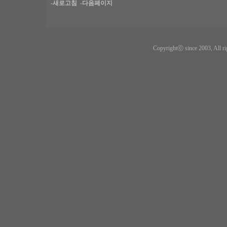
-새로고침
-다음페이지
Copyrightⓒ since 2003, All ri