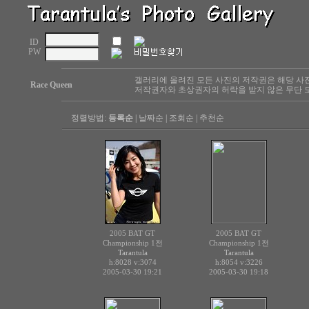
ID
PW
갤러리에 올려진 모든 사진의 저작권은 해당 사
Race Queen
저작권자와 초상권자의 허락을 받지 않은 무단 도
정렬방법:
등록순
|
날짜순
|
조회순
|
추천순
2005 BAT GT
2005 BAT GT
Championship 1전
Championship 1전
Tarantula
Tarantula
h:8028
v:3074
h:8054
v:3226
2005-03-30 19:21
2005-03-30 19:18