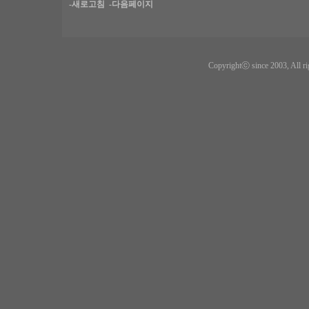
-새로고침
-다음페이지
Copyrightⓒ since 2003, All ri