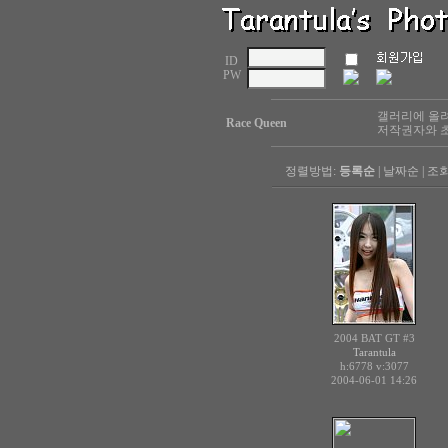
ID
PW
갤러리에 올려
Race Queen
저작권자와 초
정렬방법:
등록순
|
날짜순
|
조
2004 BAT GT #3
Tarantula
h:6778
v:3077
2004-06-01 14:26