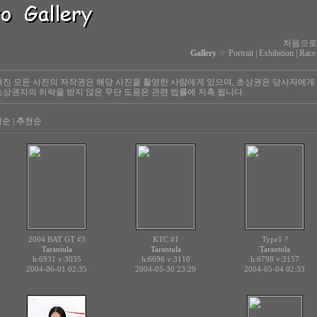
처음으로
Gallery
☞
Portrait
|
Exhibition
|
Race
진 모든 사진의 저작권은 해당 사진을 촬영한 사람에게 있으며, 초상권은 당사자에게
상권자의 허락을 받지 않은 무단 도용은 관련 법률에 저촉 됩니다.
회순
|
추천순
2004 BAT GT #3
KTC #1
Type1 ?
Tarantula
Tarantula
Tarantula
h:6931
v:3035
h:6696
v:3110
h:6798
v:3157
2004-06-01 02:35
2004-05-30 23:29
2004-05-04 02:33