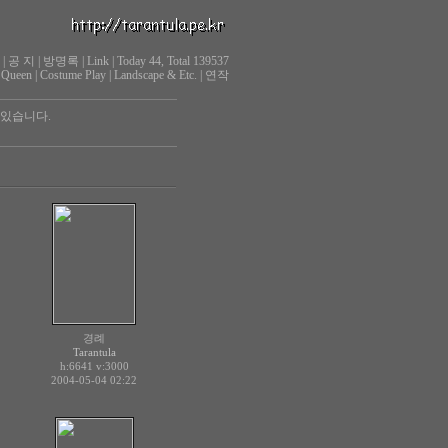
|
공 지
|
방명록
|
Link
|
Today 44, Total 139537
 Queen
|
Costume Play
|
Landscape & Etc.
|
연작
 있습니다.
경례
Tarantula
h:6641
v:3000
2004-05-04 02:22