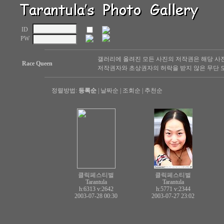
ID
PW
갤러리에 올려진 모든 사진의 저작권은 해당 사
Race Queen
저작권자와 초상권자의 허락을 받지 않은 무단 도
정렬방법:
등록순
|
날짜순
|
조회순
|
추천순
클릭페스티벌
클릭페스티벌
Tarantula
Tarantula
h:6313
v:2642
h:5771
v:2344
2003-07-28 00:30
2003-07-27 23:02