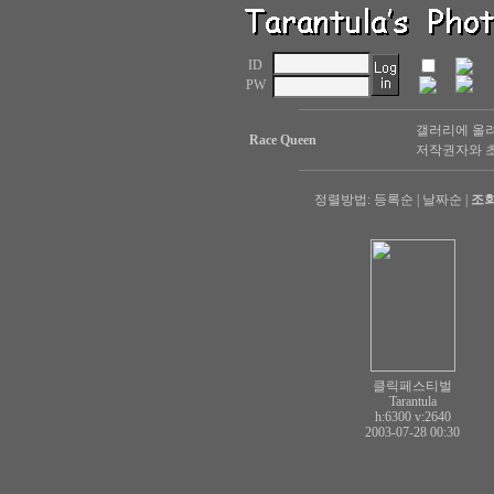
ID
PW
갤러리에 올려
Race Queen
저작권자와 초
정렬방법:
등록순
|
날짜순
|
조
클릭페스티벌
Tarantula
h:6300
v:2640
2003-07-28 00:30