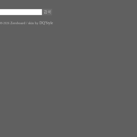
DQ'Style
Zeroboard
/ skin by
99-2026