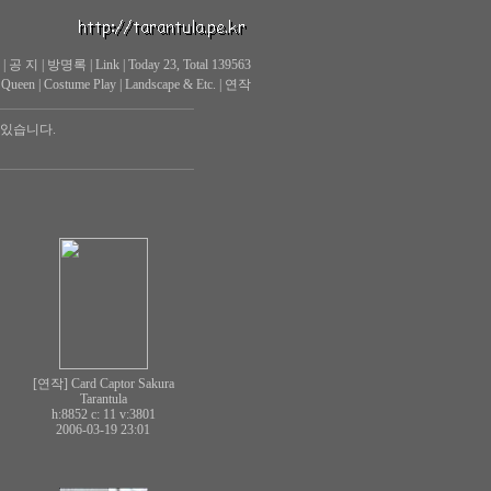
|
공 지
|
방명록
|
Link
|
Today 23, Total 139563
 Queen
|
Costume Play
|
Landscape & Etc.
|
연작
 있습니다.
[연작] Card Captor Sakura
Tarantula
h:8852 c:
11
v:3801
2006-03-19 23:01