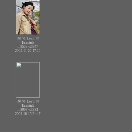
[연작] Lee J. N
Tarantula
h:8553
v:3847
2005-11-22 17:29
[연작] Lee J. N
Tarantula
h:8907
v:3883
2005-10-15 21:47