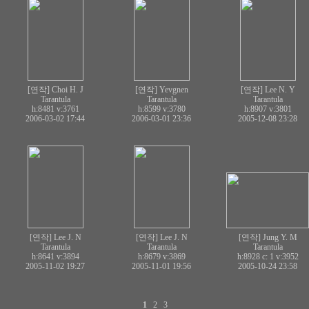
[연작] Choi H. J
[연작] Yevgnen
[연작] Lee N. Y
Tarantula
Tarantula
Tarantula
h:8481
v:3761
h:8599
v:3780
h:8907
v:3801
2006-03-02 17:44
2006-03-01 23:36
2005-12-08 23:28
[연작] Lee J. N
[연작] Lee J. N
[연작] Jung Y. M
Tarantula
Tarantula
Tarantula
h:8641
v:3894
h:8679
v:3869
h:8928 c:
1
v:3952
2005-11-02 19:27
2005-11-01 19:56
2005-10-24 23:58
1
2
3