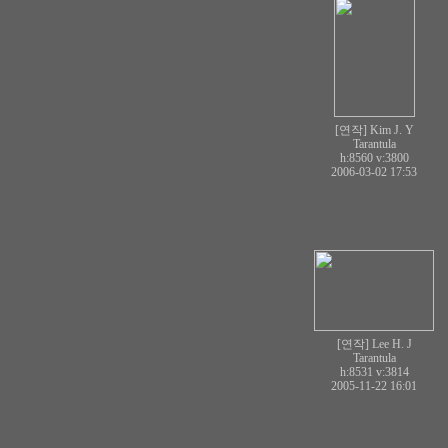
[연작] Kim J. Y
Tarantula
h:8560
v:3800
2006-03-02 17:53
[연작] Lee H. J
Tarantula
h:8531
v:3814
2005-11-22 16:01