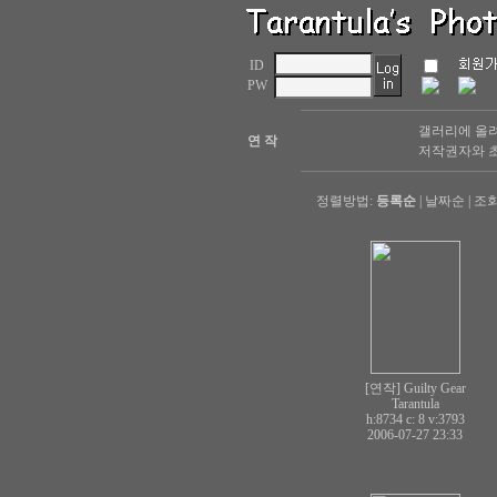
ID
PW
갤러리에 올려
연 작
저작권자와 초
정렬방법:
등록순
|
날짜순
|
조
[연작] Guilty Gear
Tarantula
h:8734 c:
8
v:3793
2006-07-27 23:33