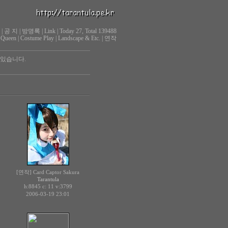
|
공 지
|
방명록
|
Link
|
Today 27, Total 139488
 Queen
|
Costume Play
|
Landscape & Etc.
|
연작
 있습니다.
[연작] Card Captor Sakura
Tarantula
h:8845 c:
v:3799
11
2006-03-19 23:01