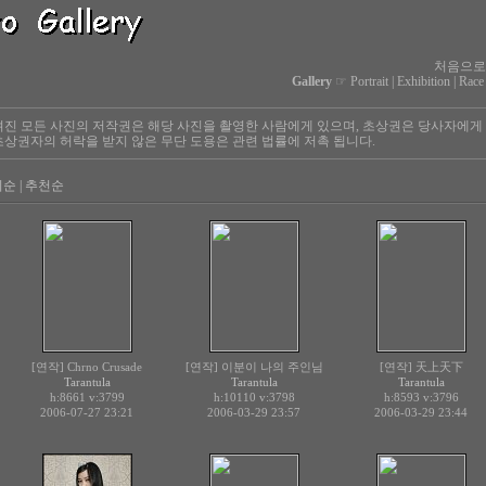
처음으로
Gallery
☞
Portrait
|
Exhibition
|
Race
진 모든 사진의 저작권은 해당 사진을 촬영한 사람에게 있으며, 초상권은 당사자에게
상권자의 허락을 받지 않은 무단 도용은 관련 법률에 저촉 됩니다.
회순
|
추천순
[연작] Chrno Crusade
[연작] 이분이 나의 주인님
[연작] 天上天下
Tarantula
Tarantula
Tarantula
h:8661
v:3799
h:10110
v:3798
h:8593
v:3796
2006-07-27 23:21
2006-03-29 23:57
2006-03-29 23:44