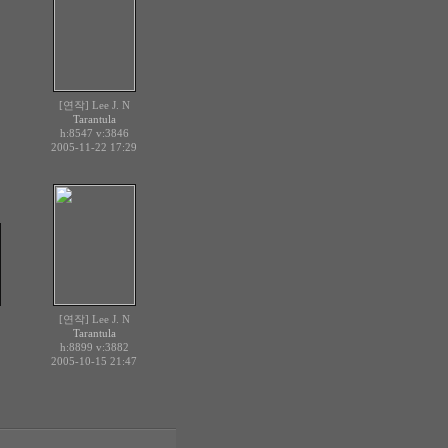
[연작] Lee J. N
Tarantula
h:8547
v:3846
2005-11-22 17:29
[연작] Lee J. N
Tarantula
h:8899
v:3882
2005-10-15 21:47