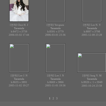
[연작] Choi H. J
[연작] Yevgnen
[연작] Lee N. Y
Tarantula
Tarantula
Tarantula
h:8472
v:3759
h:8591
v:3779
h:8897
v:3798
2006-03-02 17:44
2006-03-01 23:36
2005-12-08 23:28
[연작] Lee J. N
[연작] Lee J. N
[연작] Jung Y. M
Tarantula
Tarantula
Tarantula
h:8635
v:3891
h:8669
v:3866
h:8920 c:
v:3949
1
2005-11-02 19:27
2005-11-01 19:56
2005-10-24 23:58
1
2
3