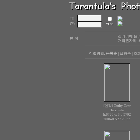
ID
PW
갤러리에 올려
연 작
저작권자와 초
정렬방법:
등록순
|
날짜순
|
조
[연작] Guilty Gear
Tarantula
h:8728 c:
v:3792
8
2006-07-27 23:33