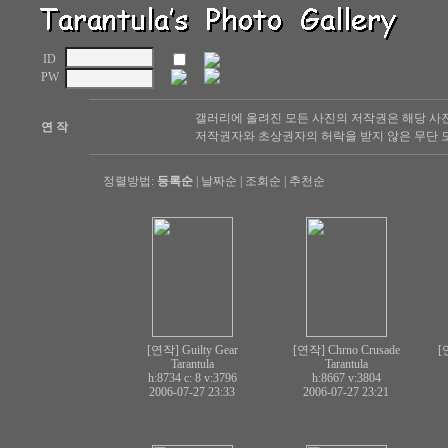
ID
PW
갤러리에 올려진 모든 사진의 저작권은 해당 사
연 작
저작권자와 초상권자의 허락을 받지 않은 무단 도
정렬방법:
등록순
|
날짜순
|
조회순
|
추천순
[연작] Guilty Gear
[연작] Chrno Crusade
[
Tarantula
Tarantula
h:8734 c:
8
v:3796
h:8667
v:3804
2006-07-27 23:33
2006-07-27 23:21