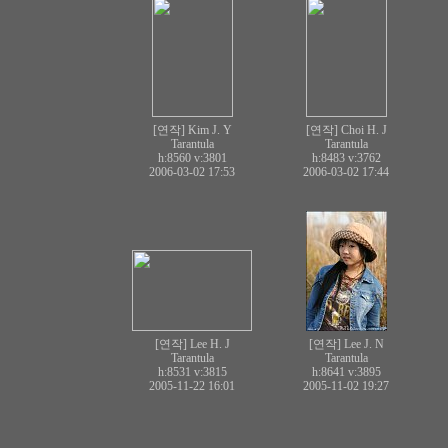
[연작] Kim J. Y
[연작] Choi H. J
Tarantula
Tarantula
h:8560
v:3801
h:8483
v:3762
2006-03-02 17:53
2006-03-02 17:44
[연작] Lee H. J
[연작] Lee J. N
Tarantula
Tarantula
h:8531
v:3815
h:8641
v:3895
2005-11-22 16:01
2005-11-02 19:27