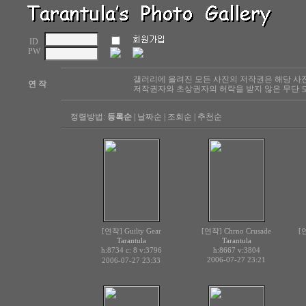
ID
PW
갤러리에 올려진 모든 사진의 저작권은 해당 사
연 작
저작권자와 초상권자의 허락을 받지 않은 무단 도
정렬방법:
등록순
|
날짜순
|
조회순
|
추천순
[연작] Guilty Gear
[연작] Chrno Crusade
[
Tarantula
Tarantula
h:8734 c:
v:3796
h:8667
v:3804
8
2006-07-27 23:21
2006-07-27 23:33