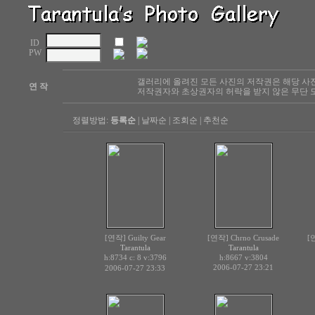
ID
PW
갤러리에 올려진 모든 사진의 저작권은 해당 사
연 작
저작권자와 초상권자의 허락을 받지 않은 무단 도
정렬방법:
등록순
|
날짜순
|
조회순
|
추천순
[연작] Guilty Gear
[연작] Chrno Crusade
[
Tarantula
Tarantula
h:8734 c:
v:3796
h:8667
v:3804
8
2006-07-27 23:21
2006-07-27 23:33